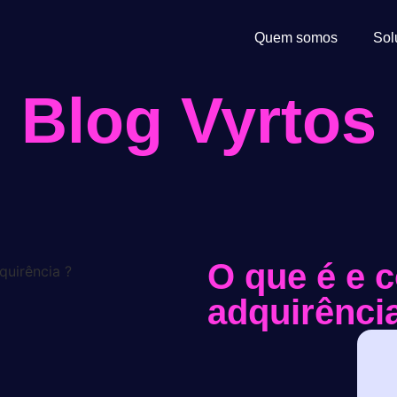
Quem somos
Sol
Blog Vyrtos
O que é e 
adquirênci