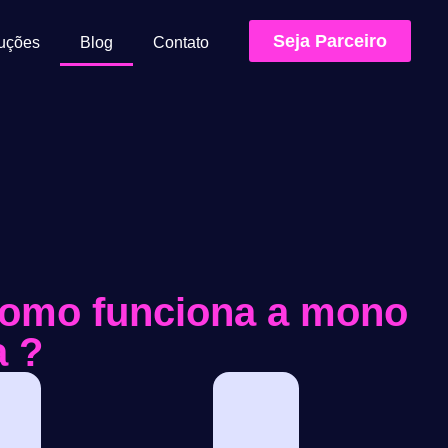
Seja Parceiro
uções
Blog
Contato
como funciona a mono
a ?