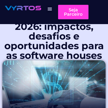
Seja
Reforma Tributária
Parceiro
Quem somos
2026: impactos,
desafios e
oportunidades para
as software houses