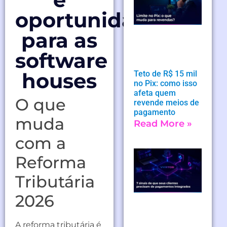
oportunidades
para as
software
houses
Teto de R$ 15 mil
no Pix: como isso
afeta quem
O que
revende meios de
pagamento
muda
Read More »
com a
Reforma
Tributária
2026
A reforma tributária é