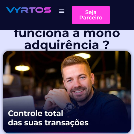
Seja
O que é e como
Parceiro
Quem somos
funciona a mono
adquirência ?