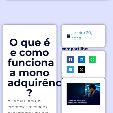
janeiro 20,
O que é
2026
e como
compartilhe:
funciona
a mono
adquirência
?
A forma como as
empresas recebem
pagamentos mudou